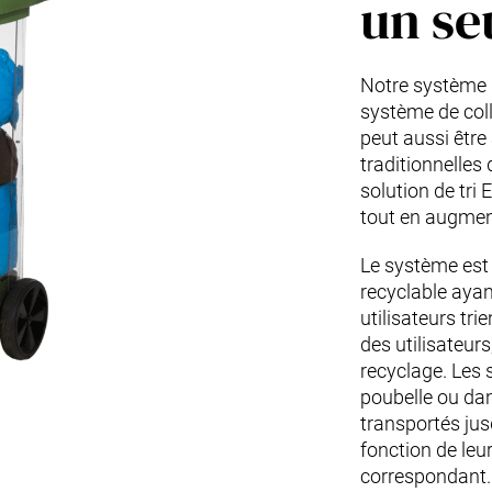
un seu
Notre système de
système de col
peut aussi êtr
traditionnelles 
solution de tri 
tout en augment
Le système est 
recyclable ayan
utilisateurs tri
des utilisateur
recyclage. Les 
poubelle ou da
transportés jusq
fonction de leu
correspondant. 