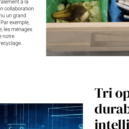
ralement à la
n collaboration
nnu un grand
 Par exemple,
de, les ménages
e notre
recyclage.
Tri op
dura
intell