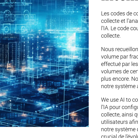
Les codes de co
collecte et l’a
l’IA. Le code cou
collecte.
Nous recueillon
volume par fract
effectué par les
volumes de cert
plus encore. No
notre système 
We use AI to co
l’IA pour config
collecte, ains
utilisateurs afi
notre système d
crucial de l’évo