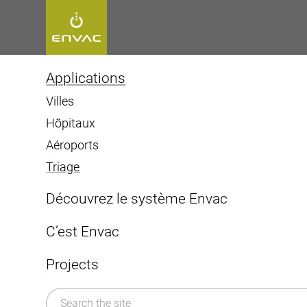
Start
>
[borrar]Ce que nous faisons
>
Triage
Applications
Villes
Hôpitaux
Triage
Aéroports
Triage
Découvrez le système Envac
Conception & infrastructure
C’est Envac
Services et maintenance
Histoire de la collecte pneumatique
Projects
Le système Envac
Organisation
Envac ReFlow
Durabilité