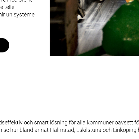
e telle
rnir un système
adseffektiv och smart lösning för alla kommuner oavsett f
h se hur bland annat Halmstad, Eskilstuna och Linköping ha