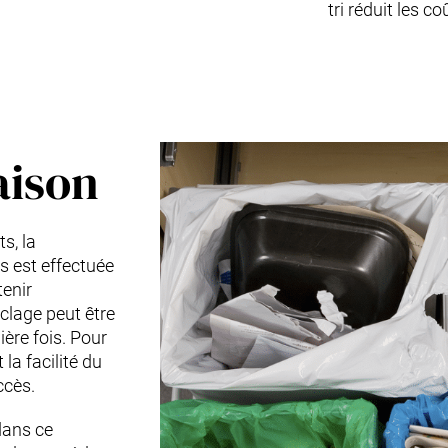
tri réduit les c
aison
s, la
s est effectuée
tenir
yclage peut être
ière fois. Pour
la facilité du
ccès.
dans ce