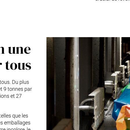
n une
r tous
tous. Du plus
 et 9 tonnes par
ions et 27
telles que les
les emballages
rre incolore, le