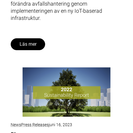
förändra avfallshantering genom
implementeringen av en ny IoT-baserad
infrastruktur.
Läs mer
News
Press Releases
juni 16, 2023