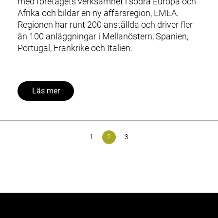
med företagets verksamhet i södra Europa och
Afrika och bildar en ny affärsregion, EMEA.
Regionen har runt 200 anställda och driver fler
än 100 anläggningar i Mellanöstern, Spanien,
Portugal, Frankrike och Italien.
Läs mer
1
2
3