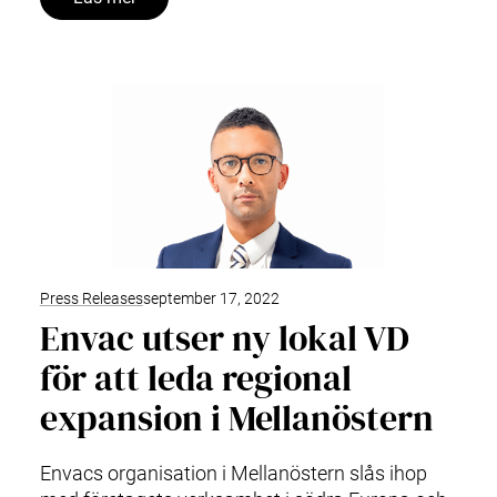
Press Releases
september 17, 2022
Envac utser ny lokal VD
för att leda regional
expansion i Mellanöstern
Envacs organisation i Mellanöstern slås ihop