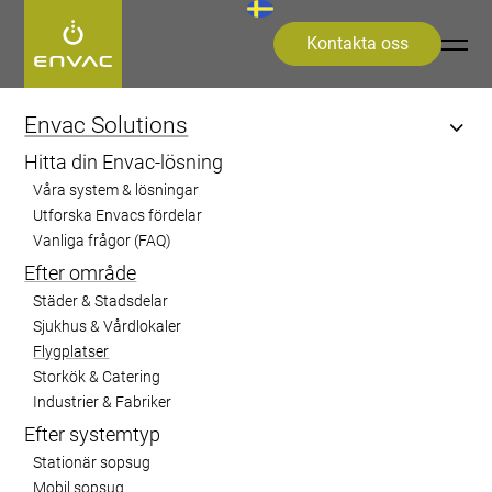
Kontakta oss
Start
>
Segment
>
Flygplatser
Envac Solutions
Hitta din Envac-lösning
Flygplatser
Våra system & lösningar
Utforska Envacs fördelar
Vanliga frågor (FAQ)
Effektiv avfallshantering på flygplatser
Efter område
genom implementering av automatiska
Städer & Stadsdelar
vakuumavfallssystem effektiviserar
Sjukhus & Vårdlokaler
avfallshanteringen, minskar
Flygplatser
driftskostnaderna och minimerar
Storkök & Catering
Industrier & Fabriker
miljöpåverkan.
Efter systemtyp
Stationär sopsug
Mobil sopsug