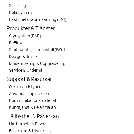
Sortering
Kökssystem
Fastighetsnära insamling (FNI)
När antalet resenärer, gods och tjänster på
Produkter & Tjänster
flygplatser fortsätter att öka blir effektiv
Styrsystem (EAP)
avfallshantering avgörande – inte bara ur ett
ReFlow
logistiskt och miljömässigt perspektiv, utan även
Smittsamt sjukhusavfall (IWC)
för säkerheten.
Design & Teknik
Traditionella system har ofta svårt att hänga med i
Modernisering & Uppgradering
Service & Underhåll
den komplexa och höga avfallsvolym som
flygplatser genererar. Manuell hantering leder ofta
Support & Resurser
till ineffektivitet, ökade driftkostnader, risk för
Olika avfallstyper
sanktionsavgifter och i värsta fall skador på
Användarupplevelsen
flygplatsens varumärke.
Kommunikationsmaterial
Kundtjänst & Felanmälan
Hållbarhet & Påverkan
Hållbarhet på Envac
Forskning & Utveckling