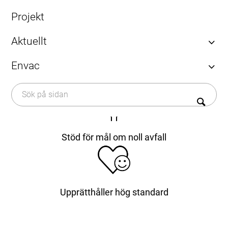
Förbättrad flygplatsdrift
Projekt
Aktuellt
Artiklar
Envac
Minskat manuellt arbete
Nyheter
och kostnader
Om Envac
Kalender
Historia
Press
Hållbarhet
Karriär
Stöd för mål om noll avfall
Kontakt
Kundtjänst
Upprätthåller hög standard