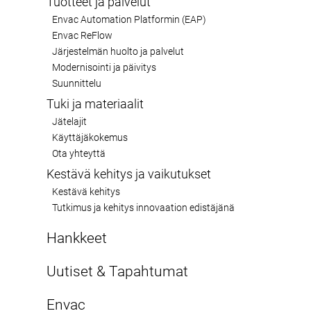
Tuotteet ja palvelut
Envac Automation Platformin (EAP)
Envac ReFlow
Järjestelmän huolto ja palvelut
Modernisointi ja päivitys
Suunnittelu
Lentomatkustajien, tavaroiden ja palveluiden määr
Tuki ja materiaalit
turvallisuuteen liittyvistä syistä. Perinteine
Jätelajit
perustuu usein manuaaliseen keräykseen. Tä
Käyttäjäkokemus
haasteisiin. Envacin älykäs jätekeräysjärjes
Ota yhteyttä
Kestävä kehitys ja vaikutukset
Kestävä kehitys
Tutkimus ja kehitys innovaation edistäjänä
Hankkeet
Tehostettu lentoaseman
Uutiset & Tapahtumat
toiminta
Uutiset
Envac