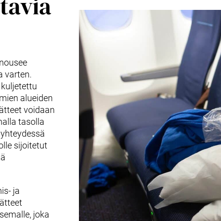
tavia
 nousee
 varten.
 kuljetettu
imien alueiden
jätteet voidaan
alla tasolla
e yhteydessä
le sijoitetut
tä
is- ja
Jätteet
semalle, joka