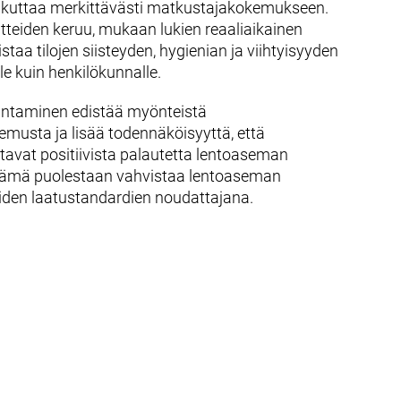
aikuttaa merkittävästi matkustajakokemukseen.
tteiden keruu, mukaan lukien reaaliaikainen
staa tilojen siisteyden, hygienian ja viihtyisyyden
le kuin henkilökunnalle.
antaminen edistää myönteistä
musta ja lisää todennäköisyyttä, että
tavat positiivista palautetta lentoaseman
Tämä puolestaan vahvistaa lentoaseman
iden laatustandardien noudattajana.