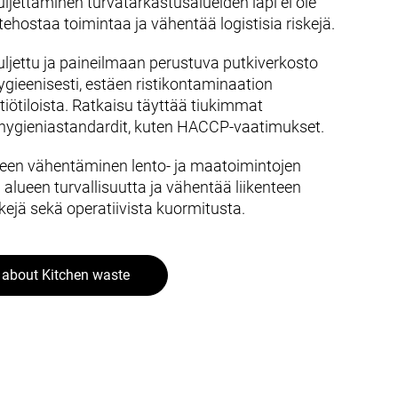
jettaminen turvatarkastusalueiden läpi ei ole
ehostaa toimintaa ja vähentää logistisia riskejä.
ljettu ja paineilmaan perustuva putkiverkosto
hygieenisesti, estäen ristikontaminaation
ttiötiloista. Ratkaisu täyttää tiukimmat
 hygieniastandardit, kuten HACCP-vaatimukset.
teen vähentäminen lento- ja maatoimintojen
 alueen turvallisuutta ja vähentää liikenteen
kejä sekä operatiivista kuormitusta.
about Kitchen waste