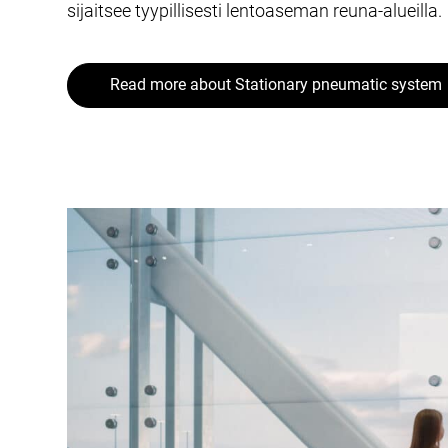
sijaitsee tyypillisesti lentoaseman reuna-alueilla.
Read more about Stationary pneumatic system