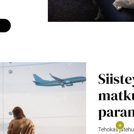
Siist
matk
para
Tehokas jätehu