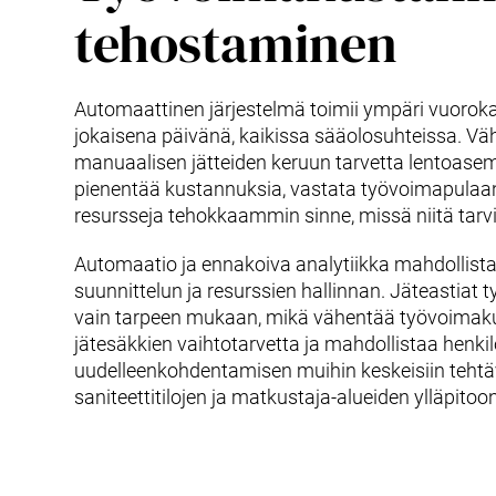
tehostaminen
Automaattinen järjestelmä toimii ympäri vuorok
jokaisena päivänä, kaikissa sääolosuhteissa. V
manuaalisen jätteiden keruun tarvetta lentoasem
pienentää kustannuksia, vastata työvoimapulaa
resursseja tehokkaammin sinne, missä niitä tarvi
Automaatio ja ennakoiva analytiikka mahdollis
suunnittelun ja resurssien hallinnan. Jäteastiat 
vain tarpeen mukaan, mikä vähentää työvoimak
jätesäkkien vaihtotarvetta ja mahdollistaa henki
uudelleenkohdentamisen muihin keskeisiin tehtäv
saniteettitilojen ja matkustaja-alueiden ylläpitoon