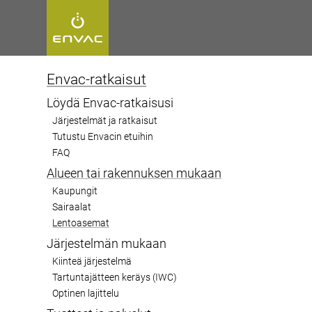
Start
>
Mitä me teemme
>
Lentoasemat
Envac-ratkaisut
Löydä Envac-ratkaisusi
Järjestelmät ja ratkaisut
Lentoasema
Tutustu Envacin etuihin
FAQ
Alueen tai rakennuksen mukaan
Kaupungit
Effective waste management at airport
Sairaalat
waste collection systems that streamline
Lentoasemat
Järjestelmän mukaan
operational costs, and minimise environ
Kiinteä järjestelmä
Tartuntajätteen keräys (IWC)
Optinen lajittelu