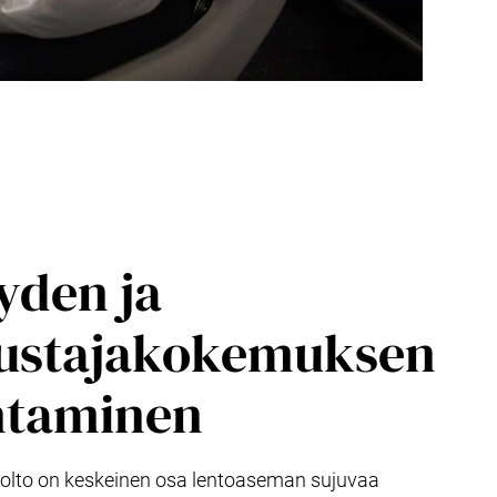
eyden ja
ustajakokemuksen
ntaminen
olto on keskeinen osa lentoaseman sujuvaa