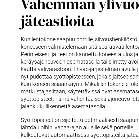
Vähemmän ylivuo
jäteastioita
Kun lentokone saapuu portille, siivoushenkilöstö
koneeseen valmistelemaan sitä seuraavaa lentoa
Perinteisesti jätteet on kannettu koneesta ulos ja
keräysajoneuvoon asematasolla tai siirretty avo
kautta välivarastoon. Envac-järjestelmän avulla 
nyt pudottaa syöttöpisteeseen, joka sijaitsee sam
kuin koneen sisäänkäynti. Mikäli lentokone ei ol
matkustajasiltaan, käytettävissä ovat asematasol
syöttöpisteet. Tämä vähentää sekä ajoneuvo- et
jalankulkuliikennettä asematasolla.
Syöttöpisteet on sijoitettu optimaalisesti saapum
lähtöauloihin, vapaa-ajan alueille sekä porteille. 
kulkeutuvat automaattisesti syöttöpisteiltä jätea