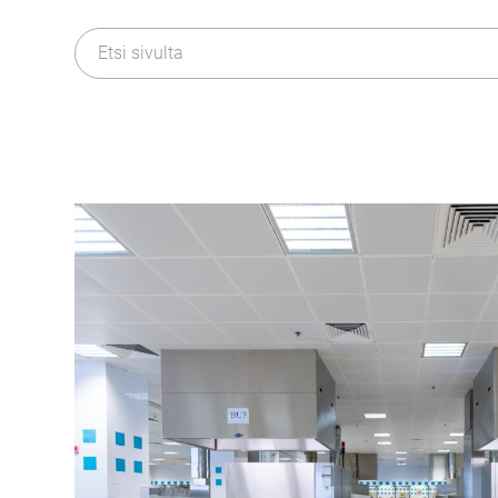
Tapahtumat
Envacista
Näkemyksiä & Oivalluksia (eng)
Historiaa
Lehdistö
Kestävä kehitys​
Ota yhteyttä