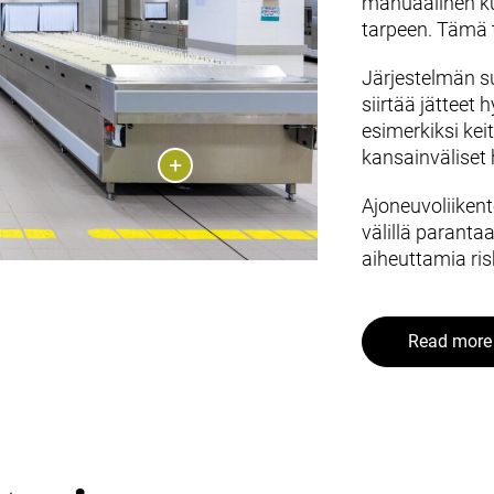
manuaalinen kul
tarpeen. Tämä t
Järjestelmän su
siirtää jätteet 
esimerkiksi kei
kansainväliset
Ajoneuvoliiken
välillä parantaa
aiheuttamia ris
Read more 