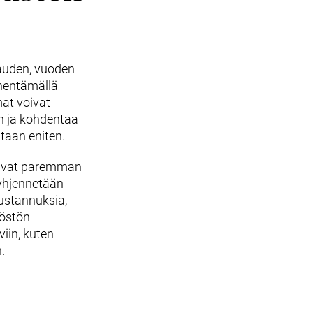
auden, vuoden
ähentämällä
at voivat
n ja kohdentaa
taan eniten.
tavat paremman
tyhjennetään
ustannuksia,
löstön
iin, kuten
.