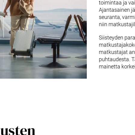
toimintaa ja v
Ajantasainen jä
seuranta, varmi
niin matkustajil
Siisteyden par
matkustajakoke
matkustajat an
puhtaudesta. 
mainetta korke
usten