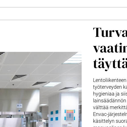
Turva
vaati
täytt
Lentoliikentee
työterveyden ka
hygieniaa ja si
lainsäädännön 
välttää merkittä
Envac-järjeste
käsittelyn suora