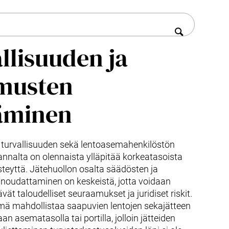
llisuuden ja
musten
äminen
n turvallisuuden sekä lentoasemahenkilöstön
nnalta on olennaista ylläpitää korkeatasoista
isteyttä. Jätehuollon osalta säädösten ja
noudattaminen on keskeistä, jotta voidaan
vät taloudelliset seuraamukset ja juridiset riskit.
lmä mahdollistaa saapuvien lentojen sekajätteen
an asematasolla tai portilla, jolloin jätteiden