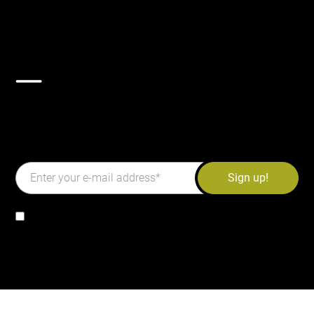
Iscriviti per ricevere altri
aggiornamenti!
Iscriviti alla nostra newsletter e ricevi le ultime
notizie sulla raccolta automatizzata dei rifiuti, il
riciclaggio e altro ancora… (ENGLISH)
I have read and agree to the
privacy policy
.
*