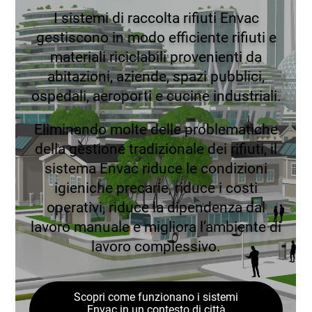
I sistemi di raccolta rifiuti Envac
gestiscono in modo efficiente rifiuti e
materiali riciclabili provenienti da
abitazioni, aziende, spazi pubblici,
ospedali, aeroporti e cucine industriali.
Eliminando molte delle problematiche
della gestione tradizionale dei rifiuti, il
sistema Envac riduce le condizioni
igieniche precarie, riduce i costi
operativi, riduce la dipendenza dal
lavoro manuale e migliora l’ambiente di
lavoro complessivo.
Scopri come funzionano i sistemi
Envac in un contesto di città