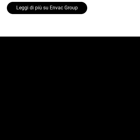
Leggi di più su Envac Group
Cosa facciamo – Raccolta
rifiuti automatizzata e
intelligente
Il nostro innovativo sistema automatizzato di
raccolta dei rifiuti gioca un ruolo fondamentale nel
plasmare e mantenere città intelligenti e sostenibili
in tutto il mondo. Grazie all’innovazione e
all’ingegno, miglioriamo la qualità della vita oggi e