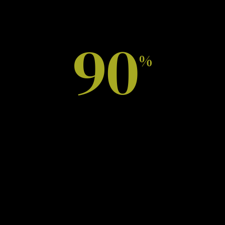
garantiamo un pianeta più verde per le generazioni
future.
90
%
Riduzione del traffico di
raccolta dei rifiuti, dei gas
serra e delle emissioni