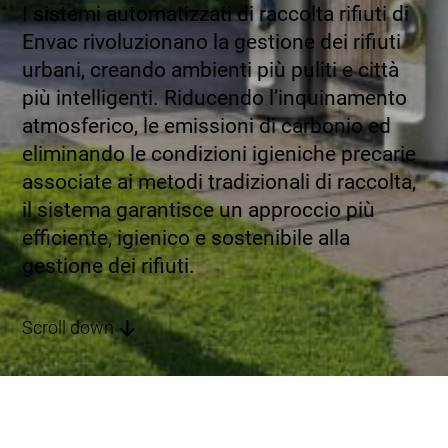
I sistemi automatizzati di raccolta rifiuti di
Envac rivoluzionano la gestione dei rifiuti
urbani, creando ambienti più puliti e città
più intelligenti. Riducendo l’inquinamento
atmosferico, le emissioni di carbonio ed
eliminando le condizioni igieniche precarie
associate ai metodi tradizionali di raccolta,
il sistema garantisce un approccio più
efficiente, igienico e sostenibile alla
gestione dei rifiuti.
Scroll down