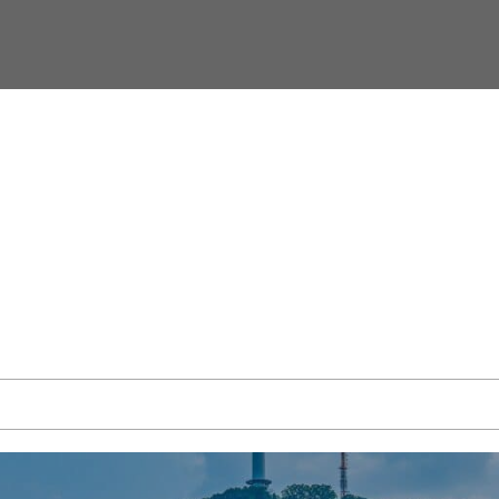
aste collecti
ironments