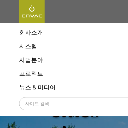
회사소개
엔백, 최초 자동집하시설!
시스템
엔백 ReFlow
Automated w
생활쓰레기 자동이송시스템
사업분야
엔백 UX 체험
상업용 키친시스템
지속가능성
도시(Cities)
프로젝트
의료 폐기물 시스템
for
all env
병원(Healthcare)
쓰레기 선별시스템(Sorting)
뉴스 & 미디어
공항(Airports)
cities