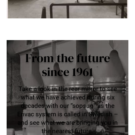
From the future
since 1961
Take a look in the rear mirror to see
what we have achieved during six
decades with our “sopsug” as the
Envac system is called in Swedish –
and see what we are bringing you in
the nearest future.