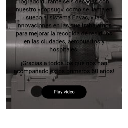
logrado durante seis décadas con
nuestro «sopsug», como se llama en
sueco al sistema Envac, y las
innovaciones en las que trabajamos
para mejorar la recogida de residuos
en las ciudades, aeropuertos y
hospitales.
¡Gracias a todos los que nos han
acompañado estos primeros 60 años!
Play video