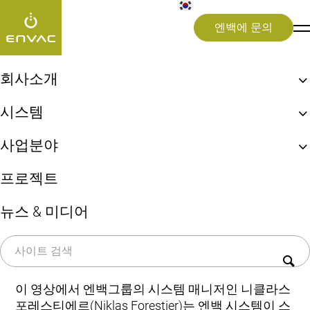
엔백에 문의
insights
>
Smart City
>
스마트 시티에서 보는 쓰레기 수거의 미래
회사소개
엔백, 최초 자동집하시설!
시스템
2월 13, 2024
Smart City
엔백 ReFlow
생활쓰레기 자동이송시스템
스마트 시티에서 보는
사업분야
엔백 UX 체험
상업용 키친시스템
지속가능성
도시(Cities)
쓰레기 수거의 미래
프로젝트
의료 폐기물 시스템
병원(Healthcare)
쓰레기 선별시스템(Sorting)
뉴스 & 미디어
공항(Airports)
1960년대에 처음으로 폐기물 관리 시스템을 설치한
이후, 창의성은 엔백의 핵심 가치로 자리 잡아왔습
니다.
이 영상에서 엔백그룹의 시스템 매니저인 니클라스
포레스티에르(Niklas Forestier)는 엔백 시스템이 스