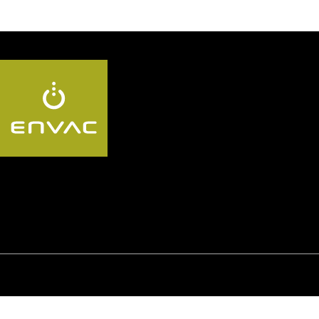
Follow us KR:
© Envac
Privacy Policy
Whistleblowing