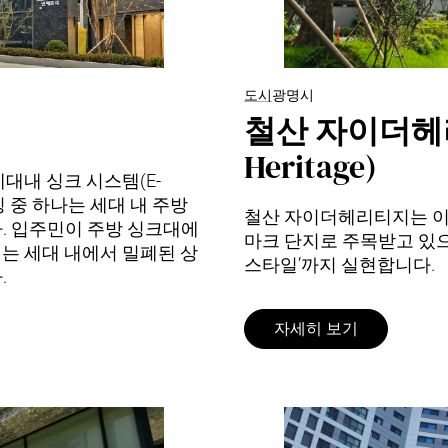
도시
광명시
철산 자이더헤리티
Heritage)
대내 싱크 시스템(E-
특징 중 하나는 세대 내 주방
철산 자이더헤리티지는 이미
. 입주민이 주방 싱크대에
마크 단지로 주목받고 있으
는 세대 내에서 밀폐된 상
스타일’까지 실현합니다.
.
자세히 보기