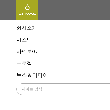
Start
>
회사소개
>
프로젝트
회사소개
엔백, 최초 자동집하시설!
시스템
엔백 ReFlow
생활쓰레기 자동이송시스템
사업분야
엔백 UX 체험
상업용 키친시스템
Market Leader 엔백 프로젝트
지속가능성
도시(Cities)
프로젝트
엔백 프로젝트
의료 폐기물 시스템
병원(Healthcare)
쓰레기 선별시스템(Sorting)
뉴스 & 미디어
공항(Airports)