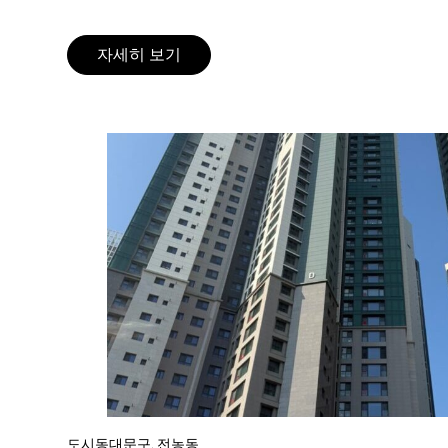
자세히 보기
도시
동대문구, 전농동