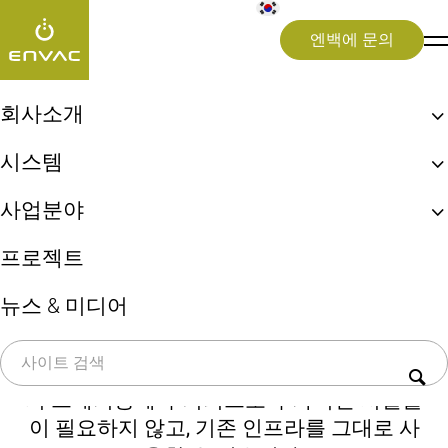
엔백에 문의
Envac City
>
Envac City – Citys
>
Envac City – Sorting
회사소개
엔백, 최초 자동집하시설!
분류
시스템
엔백 ReFlow
생활쓰레기 자동이송시스템
사업분야
엔백 UX 체험
상업용 키친시스템
가정에서 나오는 생활 폐기물을 위한 광학
지속가능성
도시(Cities)
프로젝트
분류 시설은 비용 효율적인 폐기물 수거 및
의료 폐기물 시스템
병원(Healthcare)
분류를 위해 설계된 고급 시스템입니다. 이
쓰레기 선별시스템(Sorting)
뉴스 & 미디어
공항(Airports)
기술은 가정에서 나오는 생활 폐기물과 재활
용품을 다른 색상의 봉투로 분리하는 것을
기반으로 합니다. 모든 폐기물 봉투는 하나
의 쓰레기통에 수거되므로 추가적인 시설물
이 필요하지 않고, 기존 인프라를 그대로 사