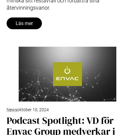
minska sitt restavfall och förbättra sina
återvinningsvanor.
Läs mer
News
oktober 10, 2024
Podcast Spotlight: VD för
Envac Group medverkar i