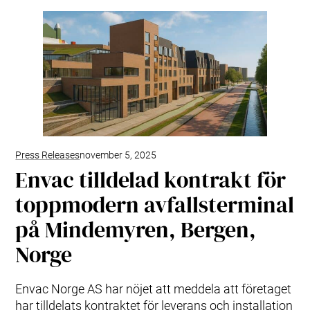
Kundtjänst
Sortering
Kökssystem
Fastighetsnära insamling (FNI)
Produkter & Tjänster
Styrsystem (EAP)
ReFlow
Smittsamt sjukhusavfall (IWC)
Design & Teknik
Modernisering & Uppgradering
Press Releases
november 5, 2025
Service & Underhåll
Envac tilldelad kontrakt för
Support & Resurser
toppmodern avfallsterminal
Olika avfallstyper
Användarupplevelsen
på Mindemyren, Bergen,
Kommunikationsmaterial
Norge
Kundtjänst & Felanmälan
Hållbarhet & Påverkan
Hållbarhet på Envac
Envac Norge AS har nöjet att meddela att företaget
Forskning & Utveckling
har tilldelats kontraktet för leverans och installation