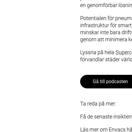
en genomförbar lösning
Potentialen för pneum
infrastruktur för smart
minskar inte bara drif
genom att minimera kol
Lyssna på hela
Superc
förvandlar städer värl
Gå till podcasten
Ta reda på mer:
Få de senaste insikte
Läs mer om Envacs hå