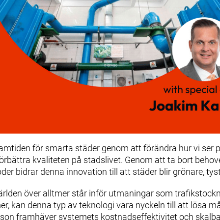
amtiden för smarta städer genom att förändra hur vi ser p
rbättra kvaliteten på stadslivet. Genom att ta bort behove
r bidrar denna innovation till att städer blir grönare, ty
världen över alltmer står inför utmaningar som trafikstockn
er, kan denna typ av teknologi vara nyckeln till att lösa 
on framhäver systemets kostnadseffektivitet och skalbarhet