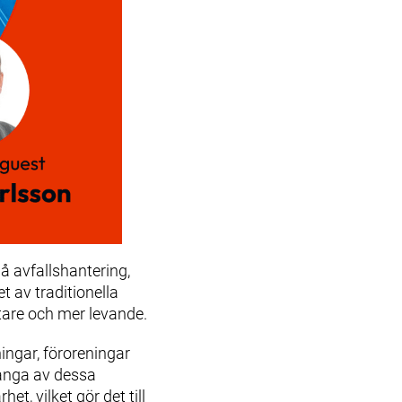
å avfallshantering,
t av traditionella
stare och mer levande.
ingar, föroreningar
många av dessa
, vilket gör det till