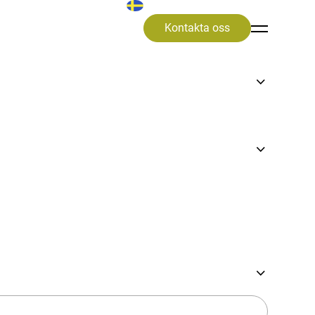
Kontakta oss
VD för
erkar