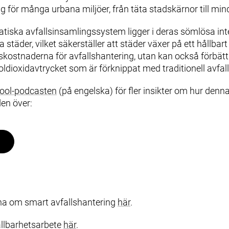
 för många urbana miljöer, från täta stadskärnor till min
atiska avfallsinsamlingssystem ligger i deras sömlösa i
a städer, vilket säkerställer att städer växer på ett hållbar
tskostnaderna för avfallshantering, utan kan också förbättr
dioxidavtrycket som är förknippat med traditionell avfal
ool-podcasten
(på engelska) för fler insikter om hur denn
den över:
rna om smart avfallshantering
här
.
llbarhetsarbete
här
.