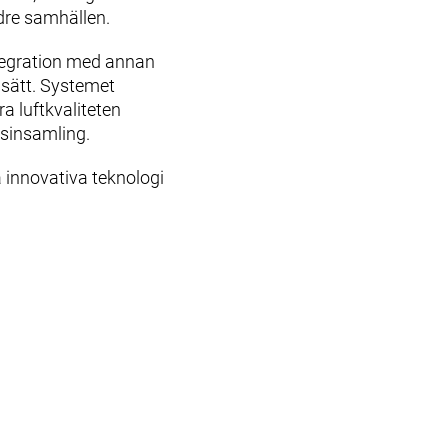
dre samhällen.
ntegration med annan
t sätt. Systemet
a luftkvaliteten
lsinsamling.
a innovativa teknologi