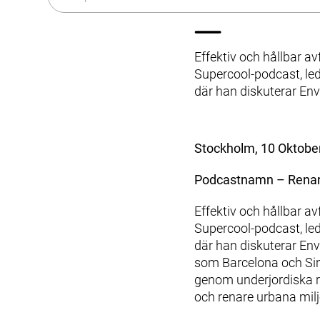
Historia
Sortering
Hållbarhet
Kökssystem
Karriär
Fastighetsnära insamling (FNI)
Effektiv och hållbar a
Produkter & Tjänster
Kontakt
Supercool-podcast, led
Styrsystem (EAP)
där han diskuterar En
Kundtjänst
ReFlow
Smittsamt sjukhusavfall (IWC)
Design & Teknik
Stockholm, 10 Oktobe
Modernisering & Uppgradering
Service & Underhåll
Podcastnamn – Renare 
Support & Resurser
Olika avfallstyper
Effektiv och hållbar a
Användarupplevelsen
Supercool-podcast, led
Kommunikationsmaterial
där han diskuterar En
Kundtjänst & Felanmälan
som Barcelona och Sin
Hållbarhet & Påverkan
genom underjordiska rö
och renare urbana milj
Hållbarhet på Envac
Forskning & Utveckling