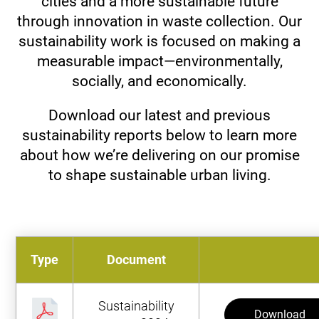
cities and a more sustainable future
Tuotteet ja palvelut
through innovation in waste collection. Our
Envac Automation Platformin (EAP)
Envac ReFlow
sustainability work is focused on making a
Järjestelmän huolto ja palvelut
measurable impact—environmentally,
Modernisointi ja päivitys
socially, and economically.
Suunnittelu
Tuki ja materiaalit
Download our latest and previous
Jätelajit
sustainability reports below to learn more
Käyttäjäkokemus
about how we’re delivering on our promise
Ota yhteyttä
to shape sustainable urban living.
Kestävä kehitys ja vaikutukset
Kestävä kehitys
Tutkimus ja kehitys innovaation edistäjänä
Type
Document
Sustainability
Download