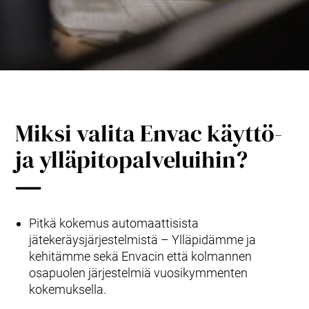
Tuotteet ja palvelut
Envac Automation Platformin (EAP)
Envac ReFlow
Järjestelmän huolto ja palvelut
Modernisointi ja päivitys
Suunnittelu
Tuki ja materiaalit
Jätelajit
Miksi valita Envac käyttö-
Käyttäjäkokemus
ja ylläpitopalveluihin?
Ota yhteyttä
Kestävä kehitys ja vaikutukset
Kestävä kehitys
Tutkimus ja kehitys innovaation edistäjänä
Pitkä kokemus automaattisista
jätekeräysjärjestelmistä – Ylläpidämme ja
kehitämme sekä Envacin että kolmannen
osapuolen järjestelmiä vuosikymmenten
kokemuksella.