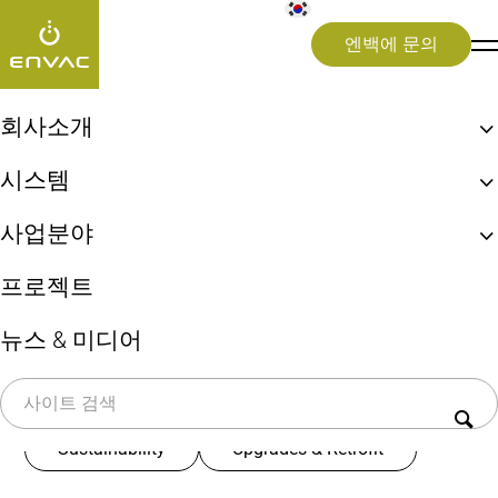
엔백에 문의
insights
>
Optical Sorting
회사소개
엔백, 최초 자동집하시설!
[기사 분류:]
Optical
시스템
엔백 ReFlow
생활쓰레기 자동이송시스템
Sorting
사업분야
엔백 UX 체험
상업용 키친시스템
지속가능성
도시(Cities)
프로젝트
의료 폐기물 시스템
병원(Healthcare)
쓰레기 선별시스템(Sorting)
뉴스 & 미디어
공항(Airports)
전체
Airports
Healthcare
Optical Sorting
Smart City
Sustainability
Upgrades & Retrofit