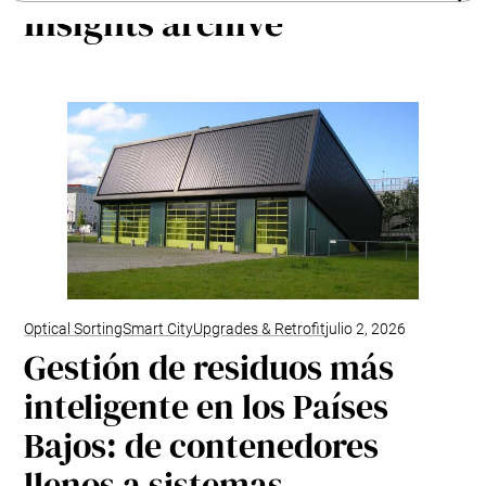
Insights archive
Modernización y actualizaciones
Envac User Experience
ReFlow
Optical Sorting
Smart City
Upgrades & Retrofit
julio 2, 2026
Gestión de residuos más
inteligente en los Países
Bajos: de contenedores
llenos a sistemas