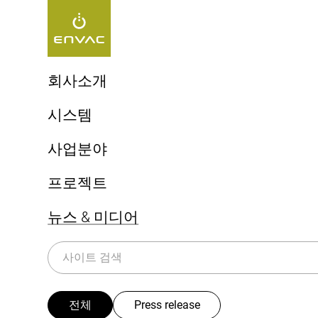
Start
>
뉴스 & 미디어
>
#도시환경정비사업
회사소개
엔백, 최초 자동집하시설!
시스템
엔백 ReFlow
[태그:]
#도
생활쓰레기 자동이송시스템
사업분야
엔백 UX 체험
상업용 키친시스템
지속가능성
도시(Cities)
프로젝트
의료 폐기물 시스템
비사업
병원(Healthcare)
쓰레기 선별시스템(Sorting)
뉴스 & 미디어
공항(Airports)
전체
Press release