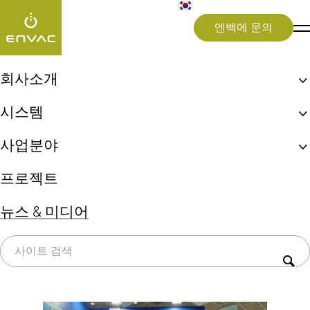
엔백에 문의
뉴스 & 미디어
>
방배래미안원페를라
회사소개
엔백, 최초 자동집하시설!
[태그:]
방배래미안원
시스템
엔백 ReFlow
생활쓰레기 자동이송시스템
페를라
사업분야
엔백 UX 체험
상업용 키친시스템
지속가능성
도시(Cities)
프로젝트
의료 폐기물 시스템
병원(Healthcare)
쓰레기 선별시스템(Sorting)
뉴스 & 미디어
공항(Airports)
전체
Press release