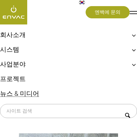
엔백에 문의
뉴스 & 미디어
>
#생활쓰레기이송설비시스템
회사소개
엔백, 최초 자동집하시설!
[태그:]
#생활쓰레기이
시스템
엔백 ReFlow
생활쓰레기 자동이송시스템
송설비시스템
사업분야
엔백 UX 체험
상업용 키친시스템
지속가능성
도시(Cities)
프로젝트
의료 폐기물 시스템
병원(Healthcare)
쓰레기 선별시스템(Sorting)
뉴스 & 미디어
공항(Airports)
전체
Press release