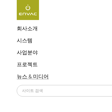
Start
>
뉴스 & 미디어
>
세종시
회사소개
엔백, 최초 자동집하시설!
시스템
엔백 ReFlow
[태그:]
세종
생활쓰레기 자동이송시스템
사업분야
엔백 UX 체험
상업용 키친시스템
지속가능성
도시(Cities)
프로젝트
의료 폐기물 시스템
병원(Healthcare)
쓰레기 선별시스템(Sorting)
뉴스 & 미디어
공항(Airports)
전체
Press release