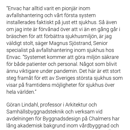
“Envac har alltid varit en pionjär inom
avfallshantering och vårt första system
installerades faktiskt på just ett sjukhus. Så även
om jag inte är förvånad över att vi än en gång går i
bräschen för att förbättra sjukhusmiljön, är jag
väldigt stolt, säger Magnus Sjöstrand, Senior
specialist på avfallshantering inom sjukhus hos
Envac. ”Systemet kommer att göra miljön säkrare
för både patienter och personal. Något som blivit
ännu viktigare under pandemin. Det här är ett stort
steg framåt för ett av Sveriges största sjukhus som
visar på framtidens möjligheter för sjukhus över
hela världen.”
Göran Lindahl, professor i Arkitektur och
Samhällsbyggnadsteknik och verksam vid
avdelningen för Byggnadsdesign på Chalmers har
lång akademisk bakgrund inom vårdbyggnad och