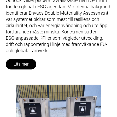
Outlook, vilket placerar avfallssystemen i centrum
för den globala ESG‑agendan. Mot denna bakgrund
identifierar Envacs Double Materiality Assessment
var systemet bidrar som mest till resiliens och
cirkularitet, och var energianvändning och utsläpp
fortfarande måste minska. Koncernen sätter
ESG‑anpassade KPI:er som vägleder utveckling,
drift och rapportering i linje med framväxande EU‑
och globala ramverk.
Läs mer