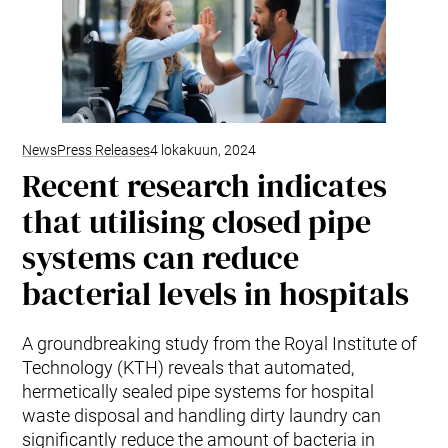
Tuotteet ja palvelut
Envac Automation Platformin (EAP)
Envac ReFlow
Järjestelmän huolto ja palvelut
Modernisointi ja päivitys
Suunnittelu
Tuki ja materiaalit
News
Press Releases
4 lokakuun, 2024
Recent research indicates
Jätelajit
Käyttäjäkokemus
that utilising closed pipe
Ota yhteyttä
systems can reduce
Kestävä kehitys ja vaikutukset
Kestävä kehitys
bacterial levels in hospitals
Tutkimus ja kehitys innovaation edistäjänä
A groundbreaking study from the Royal Institute of
Technology (KTH) reveals that automated,
hermetically sealed pipe systems for hospital
waste disposal and handling dirty laundry can
significantly reduce the amount of bacteria in