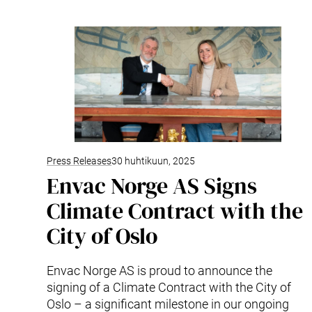
Tuotteet ja palvelut
Envac Automation Platformin (EAP)
Envac ReFlow
Järjestelmän huolto ja palvelut
Modernisointi ja päivitys
Suunnittelu
Tuki ja materiaalit
Jätelajit
Käyttäjäkokemus
Ota yhteyttä
Press Releases
30 huhtikuun, 2025
Kestävä kehitys ja vaikutukset
Envac Norge AS Signs
Kestävä kehitys
Climate Contract with the
Tutkimus ja kehitys innovaation edistäjänä
City of Oslo
Envac Norge AS is proud to announce the
signing of a Climate Contract with the City of
Oslo – a significant milestone in our ongoing