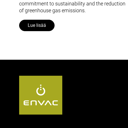
commitment to sustainability and the reduction
of greenhouse gas emissions.
Lue lisää