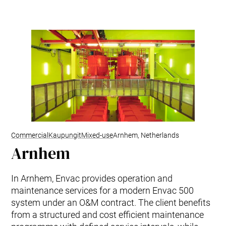
Tuotteet ja palvelut
Envac Automation Platformin (EAP)
Envac ReFlow
Järjestelmän huolto ja palvelut
Modernisointi ja päivitys
Suunnittelu
Tuki ja materiaalit
Jätelajit
Käyttäjäkokemus
Ota yhteyttä
Kestävä kehitys ja vaikutukset
Commercial
Kaupungit
Mixed-use
Arnhem, Netherlands
Kestävä kehitys
Arnhem
Tutkimus ja kehitys innovaation edistäjänä
In Arnhem, Envac provides operation and
maintenance services for a modern Envac 500
system under an O&M contract. The client benefits
from a structured and cost efficient maintenance