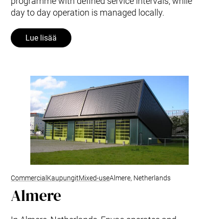
programme with defined service intervals, while
day to day operation is managed locally.
Lue lisää
Commercial
Kaupungit
Mixed-use
Almere, Netherlands
Almere