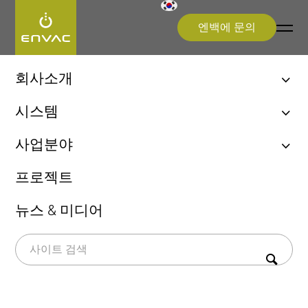
엔백에 문의
Start
>
News & events
회사소개
엔백, 최초 자동집하시설!
News & events
시스템
엔백 ReFlow
생활쓰레기 자동이송시스템
사업분야
엔백 UX 체험
상업용 키친시스템
Explore our latest news, articles, and
지속가능성
도시(Cities)
프로젝트
upcoming events. Stay informed about
의료 폐기물 시스템
병원(Healthcare)
innovations, project highlights, and
쓰레기 선별시스템(Sorting)
뉴스 & 미디어
공항(Airports)
industry insights from around the world.