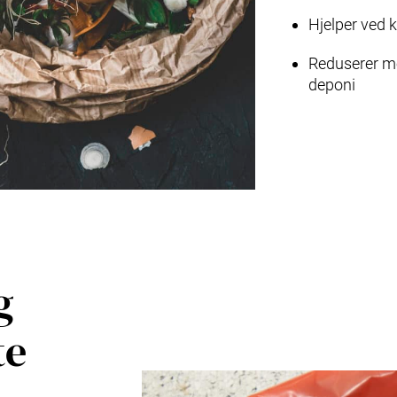
Hjelper ved 
Reduserer me
deponi
g
te