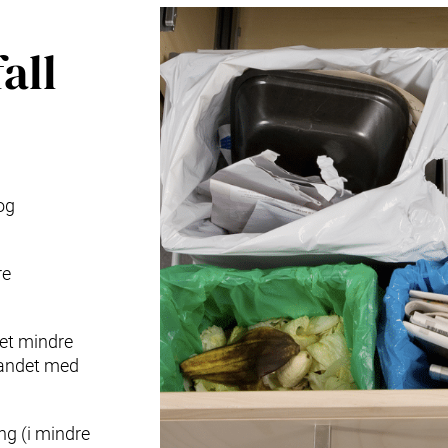
all
og
re
et mindre
landet med
ng (i mindre