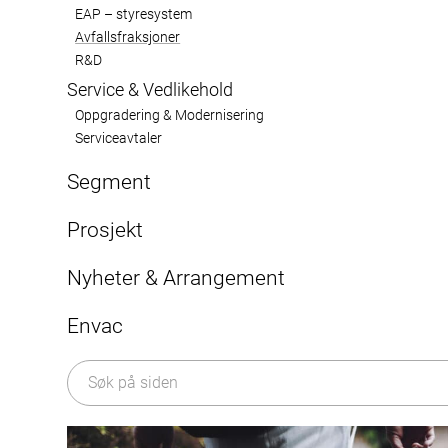
EAP – styresystem
Avfallsfraksjoner
Envac-systemet er en all
R&D
avfallsstrømmer effektivt og bær
Service & Vedlikehold
organisk avfall og industria
Oppgradering & Modernisering
inkludert skittent sengetøy
Serviceavtaler
berøringsfri håndtering, og ef
Segment
næ
Byer og boligområder
Prosjekt
Helse- og omsorgsbygg
Nyheter & Arrangement
Flyplasser
Artikler
Envac
Nyheter
Om Envac
Arrangement
Historie
Media/Presse
Bærekraft