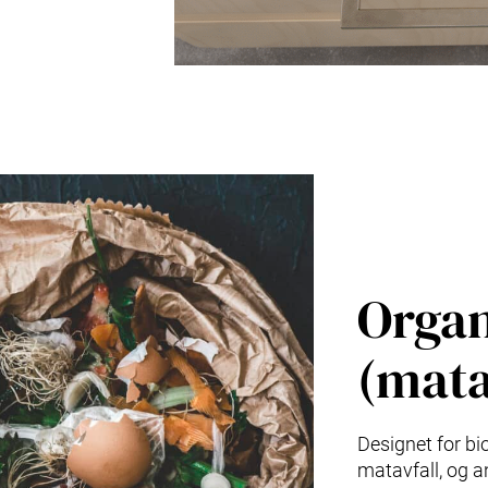
Organ
(mata
Designet for bi
matavfall, og a