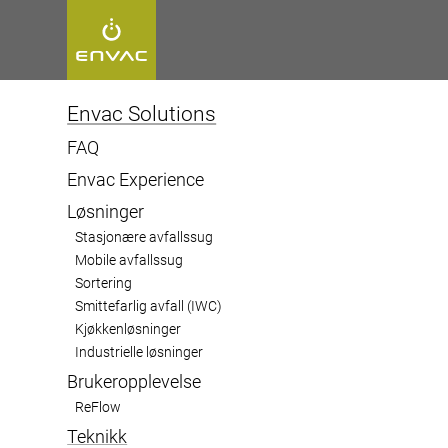
Start
>
Envac Solutions
>
Design & infrastruktur
>
Avfallsfraks
Envac Solutions
FAQ
Envac Experience
Avfallsfrak
Løsninger
Stasjonære avfallssug
Mobile avfallssug
Sortering
Smittefarlig avfall (IWC)
Kjøkkenløsninger
Industrielle løsninger
Brukeropplevelse
ReFlow
Teknikk