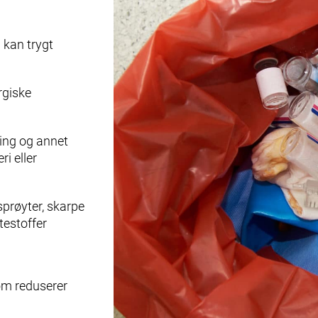
 kan trygt
rgiske
ing og annet
ri eller
sprøyter, skarpe
testoffer
som reduserer