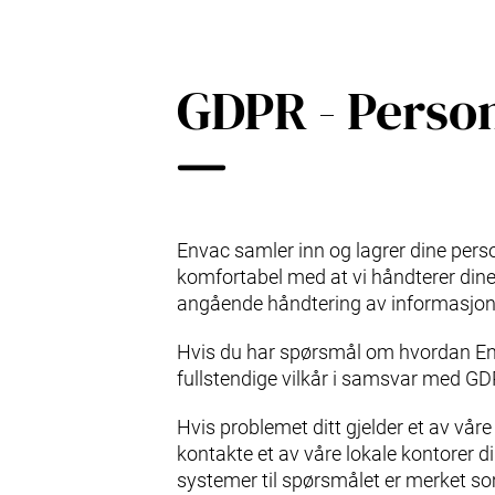
EAP – styresystem
Avfallsfraksjoner
R&D
GDPR - Perso
Service & Vedlikehold
Oppgradering & Modernisering
Serviceavtaler
Envac samler inn og lagrer dine perso
komfortabel med at vi håndterer dine p
angående håndtering av informasjon
Hvis du har spørsmål om hvordan Enva
fullstendige vilkår i samsvar med GD
Hvis problemet ditt gjelder et av våre 
kontakte et av våre lokale kontorer d
systemer til spørsmålet er merket som