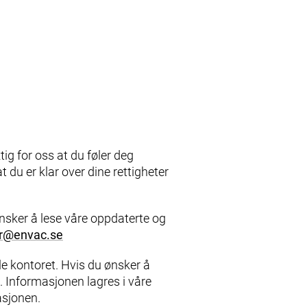
ig for oss at du føler deg
 du er klar over dine rettigheter
nsker å lese våre oppdaterte og
r@envac.se
elle kontoret. Hvis du ønsker å
e. Informasjonen lagres i våre
asjonen.