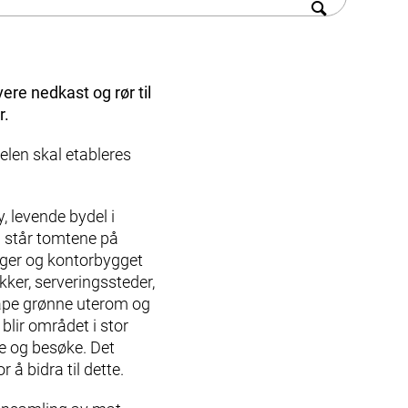
re nedkast og rør til
r.
elen skal etableres
y, levende bydel i
å står tomtene på
iger og kontorbygget
ker, serveringssteder,
skape grønne uterom og
blir området i stor
be og besøke. Det
 å bidra til dette.