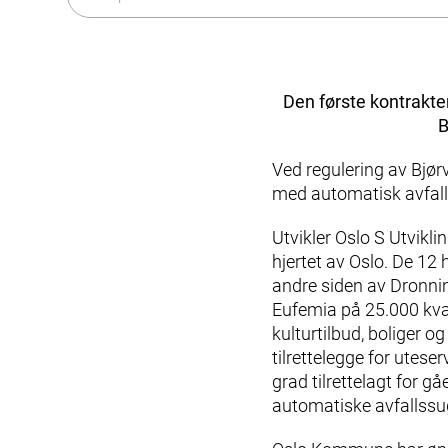
Historia
Sortering
Bispevika – den delen av
Hållbarhet
Kökssystem
Karriär
Fastighetsnära insamling (FNI)
Produkter & Tjänster
Kontakt
Den første kontrakte
Styrsystem (EAP)
B
Kundtjänst
ReFlow
Smittsamt sjukhusavfall (IWC)
Ved regulering av Bjør
Design & Teknik
med automatisk avfall
Modernisering & Uppgradering
Service & Underhåll
Utvikler Oslo S Utviklin
hjertet av Oslo. De 12
Support & Resurser
andre siden av Dronnin
Olika avfallstyper
Eufemia på 25.000 kvad
Användarupplevelsen
kulturtilbud, boliger 
Kommunikationsmaterial
tilrettelegge for utes
Kundtjänst & Felanmälan
grad tilrettelagt for g
Hållbarhet & Påverkan
automatiske avfallssugs
Hållbarhet på Envac
Forskning & Utveckling