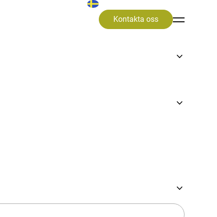
Kontakta oss
ug i
 nedkast og rør til