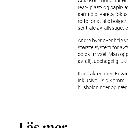
Oslo Kommune har ønsk
rest-, plast- og papir- 
samtidig ivareta fokus
rette for at alle bolig
sentrale avfallssuget e
Andre byer over hele v
største system for avfa
og økt trivsel. Man opp
avfall), ubehagelig luk
Kontrakten med Envac e
inklusive Oslo Kommunes
husholdninger og nærin
Läs mer