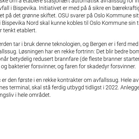
e om å etablere stasjonært automatisk avfallssug for i
avfall i Bispevika. Initiativet er med på å sikre en bærekraft
et på det grønne skiftet. OSU svarer på Oslo Kommune sitt
er i Bispevika Nord skal kunne kobles til Oslo Kommune sin 
r tenkt etablert.
erden tar i bruk denne teknologien, og Bergen er i ferd me
llssug. Løsningen har en rekke fortrinn: Det blir bedre bom
når betydelig redusert brannfare (de fleste branner starte
t og bakterier forsvinner, og faren for skadedyr forsvinner.
r den første i en rekke kontrakter om avfallssug. Hele av
 terminal, skal stå ferdig utbygd tidligst i 2022. Anlegge
gsliv i hele området.