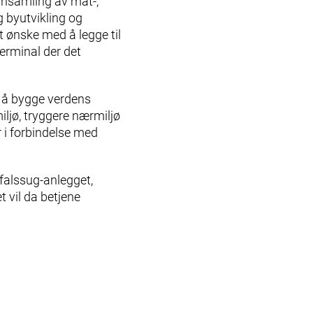
nnsamling av mat-,
ig byutvikling og
 ønske med å legge til
terminal der det
d å bygge verdens
iljø, tryggere nærmiljø
r i forbindelse med
falssug-anlegget,
t vil da betjene