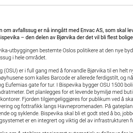
 Bjørvika der det vil bli flest boliger.
n om avfallssug er nå inngått med Envac AS, som skal leve
ispevika – den delen av Bjørvika der det vil bli flest bolige
vika-utbyggingen bestemte Oslos politikere at den nye byd
ssug i hele området.
g (OSU) er i full gang med å forvandle Bjørvika til en helt n
 høyhusene som kalles Barcode er allerede ferdigstilt, og n
g Eufemias gate for tur. I Bispevika bygger OSU 1500 bol
ratmeter. Det planlegges for et levende bymiljø med butik
og kontorer. Fjorden tilgjengeliggjøres for publikum ved å 
ervering og fottrafikk langs Havnepromenaden. På gateplan 
ående og syklende. Bispevika skal bli et godt sted å bo, job
ystemet er en integrert og viktig del av infrastrukturen for