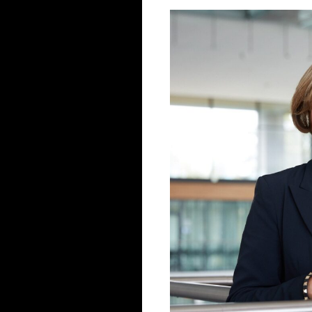
a blomstra måste
kala upp
 anpassa täta
nd är inte
ut. Och i hjärtat
nns en sanning
fallshantering är
r vi behandlar
renare,
åndskraftiga
nerationer.
Group, Chief