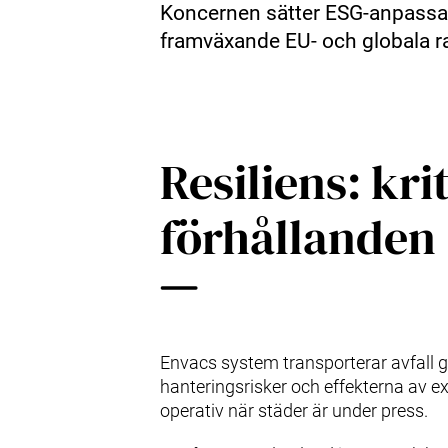
Koncernen sätter ESG‑anpassade
framväxande EU‑ och globala r
Resiliens: kri
förhållanden 
Envacs system transporterar avfall ge
hanteringsrisker och effekterna av ext
operativ när städer är under press.