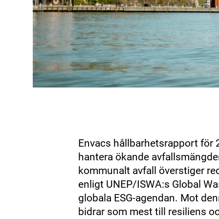
Envacs hållbarhetsrapport för 2
hantera ökande avfallsmängder
kommunalt avfall överstiger red
enligt UNEP/ISWA:s Global Was
globala ESG‑agendan. Mot denn
bidrar som mest till resiliens 