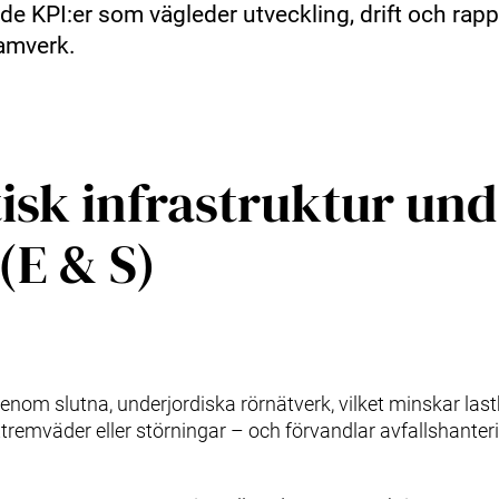
 KPI:er som vägleder utveckling, drift och rappo
amverk.
tisk infrastruktur un
(E & S)
nom slutna, underjordiska rörnätverk, vilket minskar lastb
remväder eller störningar – och förvandlar avfallshantering