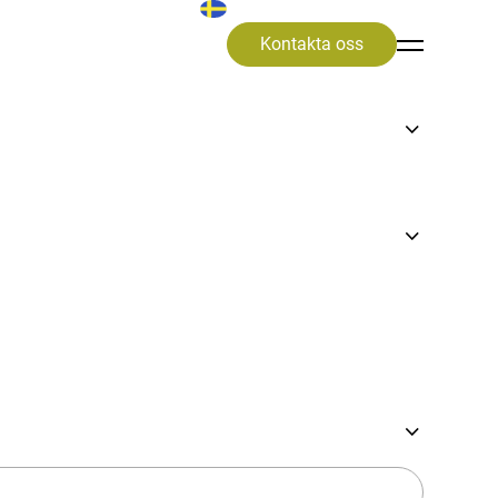
Kontakta oss
fallssystem
ner
när