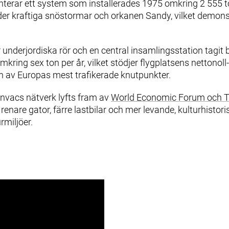
terar ett system som installerades 1975 omkring 2 555 ton
nder kraftiga snöstormar och orkanen Sandy, vilket demonstre
 underjordiska rör och en central insamlingsstation tagit 
ring sex ton per år, vilket stödjer flygplatsens nettonol
en av Europas mest trafikerade knutpunkter.
nvacs nätverk lyfts fram av
World Economic Forum och T
enare gator, färre lastbilar och mer levande, kulturhistori
miljöer.