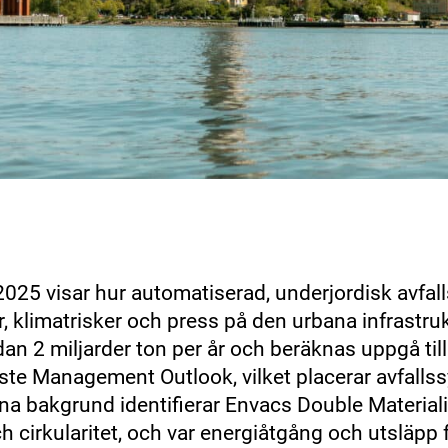
025 visar hur automatiserad, underjordisk avfall
, klimatrisker och press på den urbana infrastr
an 2 miljarder ton per år och beräknas uppgå till 
te Management Outlook, vilket placerar avfalls
a bakgrund identifierar Envacs Double Material
och cirkularitet, och var energiåtgång och utsläp