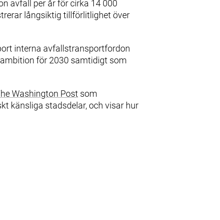
 avfall per år för cirka 14 000
rar långsiktig tillförlitlighet över
bort interna avfallstransportfordon
l‑ambition för 2030 samtidigt som
he Washington Post
som
skt känsliga stadsdelar, och visar hur