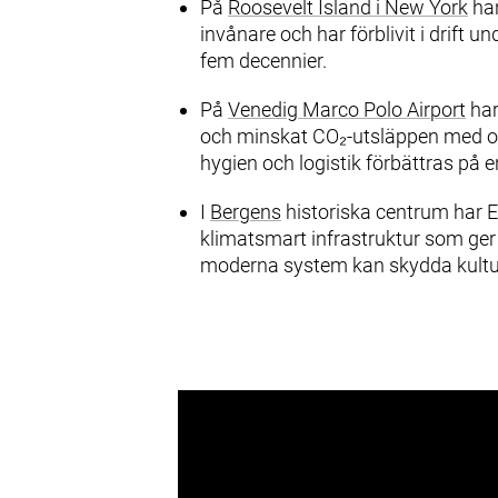
På
Roosevelt Island i New York
han
invånare och har förblivit i drift u
fem decennier.
På
Venedig Marco Polo Airport
har
och minskat CO₂‑utsläppen med omk
hygien och logistik förbättras på 
I
Bergens
historiska centrum har E
klimatsmart infrastruktur som ger r
moderna system kan skydda kultur