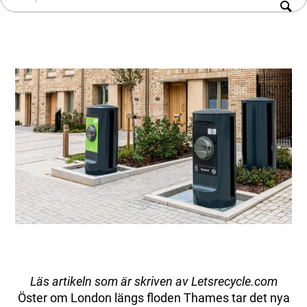
Historia
restauranger, kaféer, sjukvård och skolor.
Sortering
Hållbarhet
Kökssystem
Karriär
Fastighetsnära insamling (FNI)
Produkter & Tjänster
Kontakt
Styrsystem (EAP)
Kundtjänst
ReFlow
Smittsamt sjukhusavfall (IWC)
Design & Teknik
Modernisering & Uppgradering
Service & Underhåll
Support & Resurser
Olika avfallstyper
Användarupplevelsen
Kommunikationsmaterial
Kundtjänst & Felanmälan
Hållbarhet & Påverkan
Läs artikeln som är skriven av Letsrecycle.com
Hållbarhet på Envac
Öster om London längs floden Thames tar det nya
Forskning & Utveckling