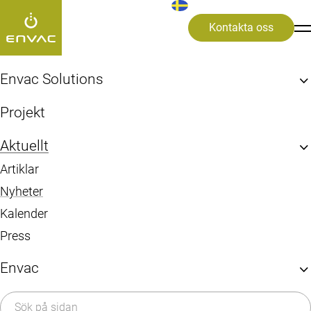
Kontakta oss
>
Nyheter
>
Press Releases
>
Sopsugen i Barking Riverside, London, driftsa
Envac Solutions
Hitta din Envac-lösning
Projekt
oktober 15, 2019
Press Releases
Våra system & lösningar
Utforska Envacs fördelar
Sopsugen i Barking
Aktuellt
Vanliga frågor (FAQ)
Artiklar
Efter område
Riverside, London,
Nyheter
Städer & Stadsdelar
driftsatt
Sjukhus & Vårdlokaler
Kalender
Flygplatser
Press
Storkök & Catering
Industrier & Fabriker
Envac
Öster om London längs floden Thames tar det nya
Efter systemtyp
området, Barking Riverside, form. Där byggs det 10
Om Envac
Stationär sopsug
800 nya hem i olika storlek och stil samt shopping,
Mobil sopsug