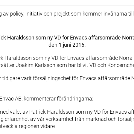
s kategori för städer. Priset tilldelas städer med globala
av policy, initiativ och projekt som kommer invånarna till
rick Haraldsson som ny VD för Envacs affärsområde Norra
den 1 juni 2016.
ick Haraldsson som ny VD för Envacs affärsområde Norra 
rsätter Joakim Karlsson som har blivit VD och Koncernche
 tidigare varit försäljningschef för Envacs affärsområde
Envac AB, kommenterar förändringarna:
med valet av Patrick Haraldsson som ny VD för Envacs a
ng erfarenhet av vår verksamhet från marknad och försälj
utveckla regionen vidare