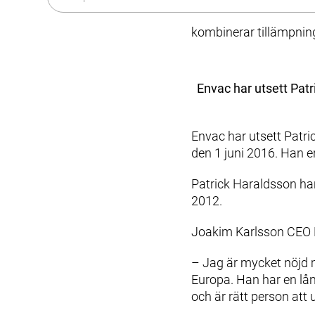
Historia
Sortering
World Smart City Award
Hållbarhet
Kökssystem
kombinerar tillämpning 
Karriär
Fastighetsnära insamling (FNI)
Produkter & Tjänster
Kontakt
Styrsystem (EAP)
Envac har utsett Pat
Kundtjänst
ReFlow
Smittsamt sjukhusavfall (IWC)
Design & Teknik
Envac har utsett Patr
Modernisering & Uppgradering
den 1 juni 2016. Han e
Service & Underhåll
Patrick Haraldsson har
Support & Resurser
2012.
Olika avfallstyper
Användarupplevelsen
Joakim Karlsson CEO 
Kommunikationsmaterial
Kundtjänst & Felanmälan
– Jag är mycket nöjd 
Hållbarhet & Påverkan
Europa. Han har en lå
Hållbarhet på Envac
och är rätt person att 
Forskning & Utveckling