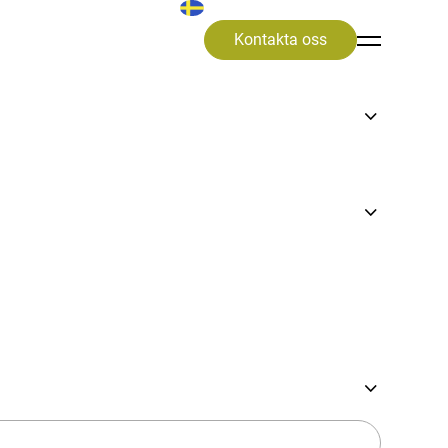
Kontakta oss
rra
v sex finalister i