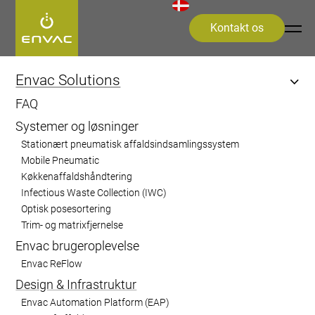
Kontakt os
Start
>
Opdag Envac-systemet
>
Design & Infrastruktur
Envac Solutions
FAQ
Design &
Systemer og løsninger
Infrastruktur
Stationært pneumatisk affaldsindsamlingssystem
Mobile Pneumatic
Køkkenaffaldshåndtering
Operationel effektivitet og sikkerhed i
Infectious Waste Collection (IWC)
Optisk posesortering
affaldshåndtering ved at reducere manuel
Trim- og matrixfjernelse
håndtering gennem smart teknologi
Envac brugeroplevelse
Envac ReFlow
Design & Infrastruktur
Envac Automation Platform (EAP)