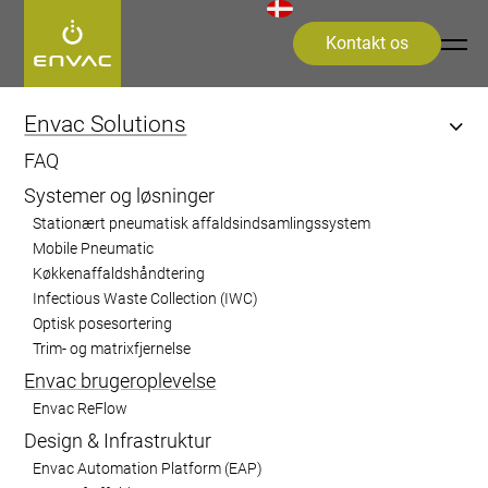
Kontakt os
Start
>
Opdag Envac-systemet
>
Envac brugeroplevelse
Envac Solutions
FAQ
Envac
Systemer og løsninger
brugeroplevelse
Stationært pneumatisk affaldsindsamlingssystem
Mobile Pneumatic
Køkkenaffaldshåndtering
Brugervenlig, sømløs og smart
Infectious Waste Collection (IWC)
Optisk posesortering
affaldshåndtering for en renere fremtid
Trim- og matrixfjernelse
Envac brugeroplevelse
Envac ReFlow
Design & Infrastruktur
Envac Automation Platform (EAP)