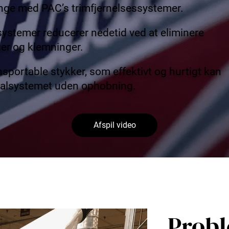
enge med PAC’s trimfjernelsessystemer.
ystemer reducerer nedetid ved at eliminere
ger og klemninger.
ansportable stykker, som effektivt og hurtigt kan
alsystemet uden ophobning.
Afspil video
Probl