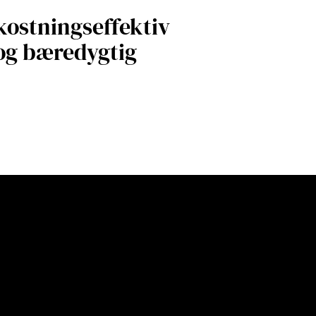
ostningseffektiv
og bæredygtig