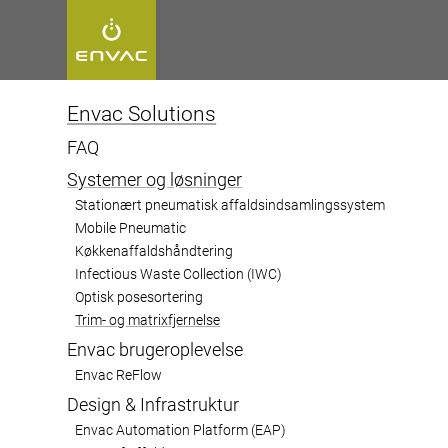
Start
>
Opdag Envac-systemet
>
Systemer og løsninger
>
Trim-
Envac Solutions
FAQ
Systemer og løsninger
Trim- og
Stationært pneumatisk affaldsindsamlingssystem
Mobile Pneumatic
Køkkenaffaldshåndtering
matrixfjern
Infectious Waste Collection (IWC)
Optisk posesortering
Trim- og matrixfjernelse
Envac brugeroplevelse
Forbedr effektiviteten med PAC’s pneuma
Envac ReFlow
Design & Infrastruktur
matrixaffaldsfjernelsessystemer
Envac Automation Platform (EAP)