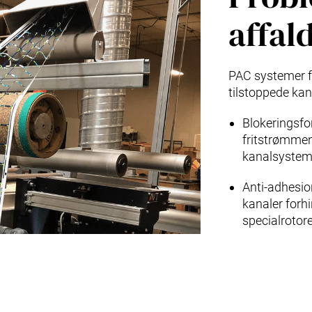
affal
PAC systemer f
tilstoppede kan
Blokeringsfo
fritstrømmen
kanalsystem
Anti-adhesio
kanaler forh
specialrotor