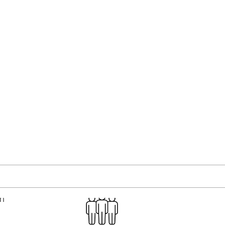
 fjernelse af trim- og matrixaffald giver industri
 en smartere måde at håndtere produktionsaffa
ering øger vores systemer produktiviteten, redu
bæredygtig produktion.