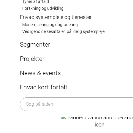
Typer af affald
Forskning og udvikling
Envac systempleje og tjenester
Modernisering og opgradering
Vedligeholdelsesaftaler: pålidelig systempleje
Segmenter
Byen
PAC’s avancerede løsninger til
Projekter
konverteringsvirksomheder
Sundhedssektor
affaldsindsamling og komprim
News & events
Lufthavne
Artikler (ENG)
Envac kort fortalt
Nyheder
Om os
Events
Organisation
Historien om affaldssug
Bæredygtighed