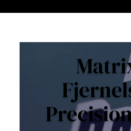
Matri
Fjerne
Precisio