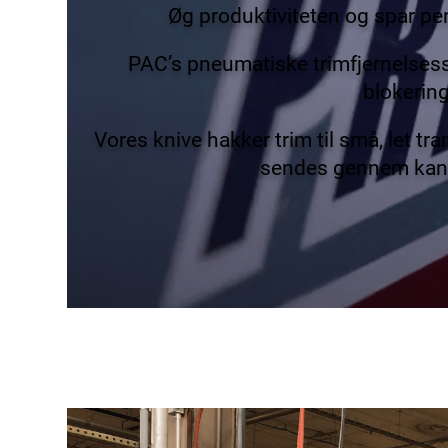
Øg produktiviteten og spar p
PAC’s pneumatiske trimfjernelsess
blokerin
Vores knive hakker trim til små, let tr
sendes gennem kan