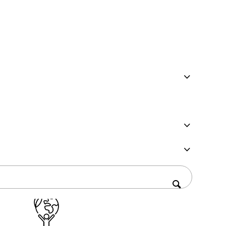
elle producenter, trykkerier og
ld på. Ved at automatisere
cerer nedetid og understøtter