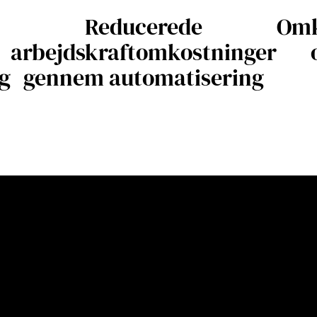
Reducerede
Omk
arbejdskraftomkostninger
g
gennem automatisering
PAC’s trim- og
systemer?