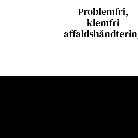
Kontakt os
Problemfri,
klemfri
affaldshåndterin
Hvordan fungerer 
matrixfjernelses