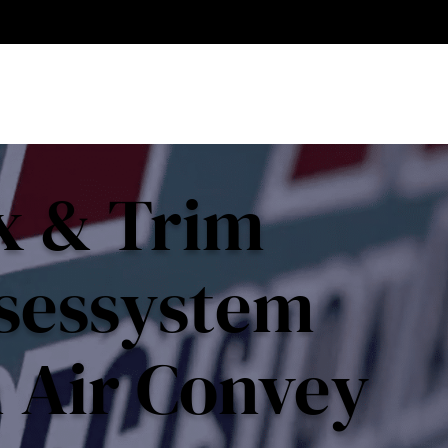
x & Trim
lsessystem
n Air Convey