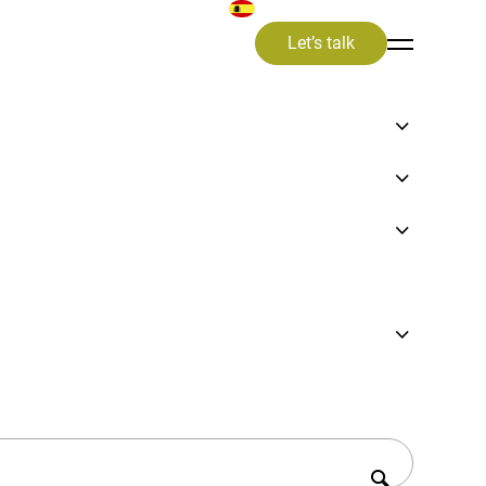
Let’s talk
gida sostenible de residuos en los últimos 25 años
boa
ladas
rbono