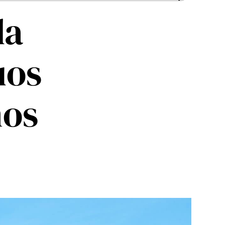
da
uos
ños