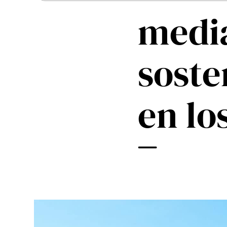
Modernización y actualizaciones
media
Envac User Experience
ReFlow
soste
en lo