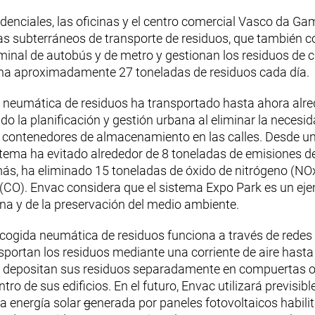
denciales, las oficinas y el centro comercial Vasco da G
as subterráneos de transporte de residuos, que también c
erminal de autobús y de metro y gestionan los residuos de 
iona aproximadamente 27 toneladas de residuos cada día.
a neumática de residuos ha transportado hasta ahora alr
do la planificación y gestión urbana al eliminar la necesi
 contenedores de almacenamiento en las calles. Desde u
tema ha evitado alrededor de 8 toneladas de emisiones de
ás, ha eliminado 15 toneladas de óxido de nitrógeno (NOx
CO). Envac considera que el sistema Expo Park es un eje
ana y de la preservación del medio ambiente.
cogida neumática de residuos funciona a través de redes 
portan los residuos mediante una corriente de aire hasta
s depositan sus residuos separadamente en compuertas o
tro de sus edificios. En el futuro, Envac utilizará previsi
a energía solar
g
enerada por paneles fotovoltaicos habili