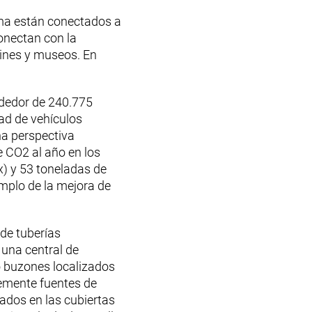
ama están conectados a
onectan con la
cines y museos. En
ededor de 240.775
dad de vehículos
na perspectiva
 CO2 al año en los
) y 53 toneladas de
mplo de la mejora de
de tuberías
 una central de
 buzones localizados
blemente fuentes de
tados en las cubiertas