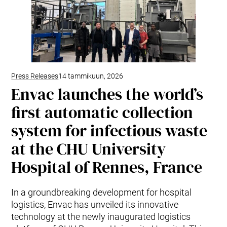
Tuotteet ja palvelut
Envac Automation Platformin (EAP)
Envac ReFlow
Järjestelmän huolto ja palvelut
Modernisointi ja päivitys
Suunnittelu
Tuki ja materiaalit
Press Releases
14 tammikuun, 2026
Envac launches the world’s
Jätelajit
Käyttäjäkokemus
first automatic collection
Ota yhteyttä
system for infectious waste
Kestävä kehitys ja vaikutukset
Kestävä kehitys
at the CHU University
Tutkimus ja kehitys innovaation edistäjänä
Hospital of Rennes, France
In a groundbreaking development for hospital
logistics, Envac has unveiled its innovative
technology at the newly inaugurated logistics