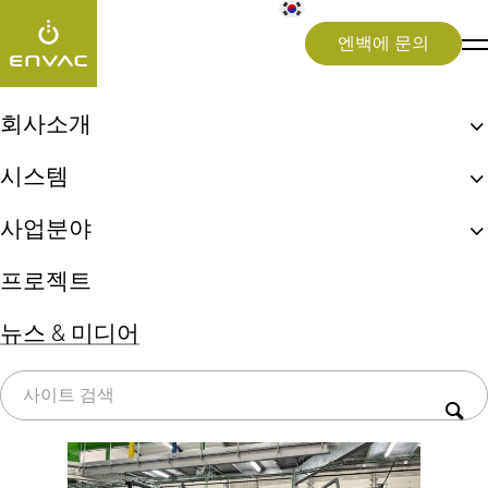
엔백에 문의
뉴스 & 미디어
>
#IWC
회사소개
엔백, 최초 자동집하시설!
[태그:]
#IWC
시스템
엔백 ReFlow
생활쓰레기 자동이송시스템
사업분야
엔백 UX 체험
상업용 키친시스템
지속가능성
도시(Cities)
프로젝트
의료 폐기물 시스템
병원(Healthcare)
전체
Press release
쓰레기 선별시스템(Sorting)
뉴스 & 미디어
공항(Airports)