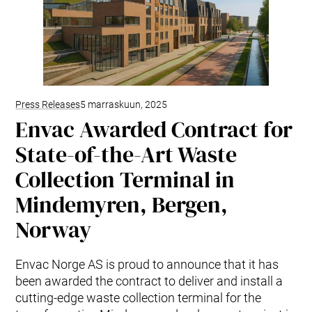
Tuotteet ja palvelut
Envac Automation Platformin (EAP)
Envac ReFlow
Järjestelmän huolto ja palvelut
Modernisointi ja päivitys
Suunnittelu
Tuki ja materiaalit
Press Releases
5 marraskuun, 2025
Envac Awarded Contract for
Jätelajit
Käyttäjäkokemus
State-of-the-Art Waste
Ota yhteyttä
Collection Terminal in
Kestävä kehitys ja vaikutukset
Kestävä kehitys
Mindemyren, Bergen,
Tutkimus ja kehitys innovaation edistäjänä
Norway
Envac Norge AS is proud to announce that it has
been awarded the contract to deliver and install a
cutting-edge waste collection terminal for the