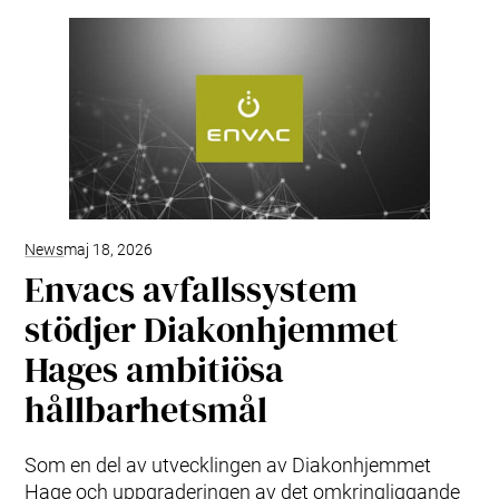
Kundtjänst
Sortering
Kökssystem
Fastighetsnära insamling (FNI)
Produkter & Tjänster
Styrsystem (EAP)
ReFlow
Smittsamt sjukhusavfall (IWC)
Design & Teknik
Modernisering & Uppgradering
News
maj 18, 2026
Service & Underhåll
Envacs avfallssystem
Support & Resurser
stödjer Diakonhjemmet
Olika avfallstyper
Användarupplevelsen
Hages ambitiösa
Kommunikationsmaterial
hållbarhetsmål
Kundtjänst & Felanmälan
Hållbarhet & Påverkan
Hållbarhet på Envac
Som en del av utvecklingen av Diakonhjemmet
Forskning & Utveckling
Hage och uppgraderingen av det omkringliggande