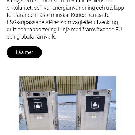
var systemet bidrar som mest till resiliens och
cirkularitet, och var energianvändning och utsläpp
fortfarande måste minska. Koncernen sätter
ESG‑anpassade KPI:er som vägleder utveckling,
drift och rapportering i linje med framväxande EU‑
och globala ramverk.
Läs mer