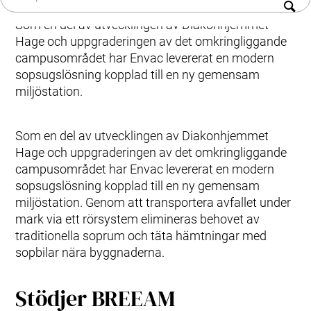
Historia
Sortering
Hållbarhet
Som en del av utvecklingen av Diakonhjemmet
Kökssystem
Hage och uppgraderingen av det omkringliggande
Karriär
Fastighetsnära insamling (FNI)
campusområdet har Envac levererat en modern
Produkter & Tjänster
Kontakt
sopsugslösning kopplad till en ny gemensam
Styrsystem (EAP)
Kundtjänst
miljöstation.
ReFlow
Smittsamt sjukhusavfall (IWC)
Design & Teknik
Som en del av utvecklingen av Diakonhjemmet
Modernisering & Uppgradering
Hage och uppgraderingen av det omkringliggande
Service & Underhåll
campusområdet har Envac levererat en modern
Support & Resurser
sopsugslösning kopplad till en ny gemensam
miljöstation. Genom att transportera avfallet under
Olika avfallstyper
Användarupplevelsen
mark via ett rörsystem elimineras behovet av
Kommunikationsmaterial
traditionella soprum och täta hämtningar med
Kundtjänst & Felanmälan
sopbilar nära byggnaderna.
Hållbarhet & Påverkan
Hållbarhet på Envac
Stödjer BREEAM
Forskning & Utveckling