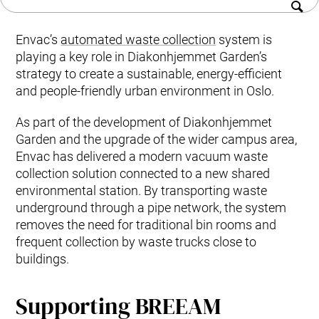
Tuotteet ja palvelut
Historiaa
Envac Automation Platformin (EAP)
Kestävä kehitys​
Envac ReFlow
Envac’s
automated waste collection
system is
Ota yhteyttä
Järjestelmän huolto ja palvelut
playing a key role in Diakonhjemmet Garden’s
Modernisointi ja päivitys
strategy to create a sustainable, energy-efficient
Suunnittelu
and people-friendly urban environment in Oslo.
Tuki ja materiaalit
As part of the development of Diakonhjemmet
Jätelajit
Garden and the upgrade of the wider campus area,
Käyttäjäkokemus
Envac has delivered a modern vacuum waste
Ota yhteyttä
collection solution connected to a new shared
Kestävä kehitys ja vaikutukset
environmental station. By transporting waste
Kestävä kehitys
underground through a pipe network, the system
Tutkimus ja kehitys innovaation edistäjänä
removes the need for traditional bin rooms and
frequent collection by waste trucks close to
buildings.
Supporting BREEAM