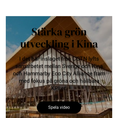
Stärka grön
utveckling i Kina
I det här inslaget från CGTN lyfts
samarbetet mellan Sverige och Kina
och Hammarby Eco City Alliance fram
med fokus på gröna och hållbara
KPI:er.
Spela video