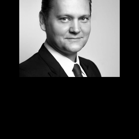
Vi har byggt Hammarby Eco
City i Yantai med målsättningen
att sprida svensk innovation,