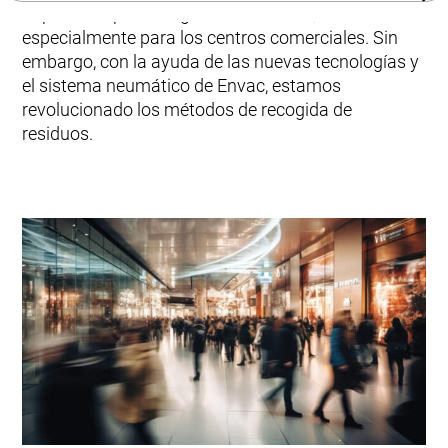
importante para los grandes edificios,
Modernización y actualizaciones
especialmente para los centros comerciales. Sin
Envac User Experience
embargo, con la ayuda de las nuevas tecnologías y
ReFlow
el sistema neumático de Envac, estamos
revolucionado los métodos de recogida de
residuos.