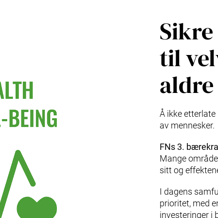
Sikre
til ve
aldre
Å ikke etterlate
av mennesker.
FNs 3. bærekr
Mange områder i
sitt og effekte
I dagens samfun
prioritet, med 
investeringer i 