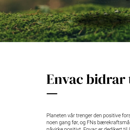
EAP – styresystem
Avfallsfraksjoner
R&D
Service & Vedlikehold
Oppgradering & Modernisering
Serviceavtaler
Envac bidrar 
Planeten vår trenger den positive fo
noen gang før, og FNs bærekraftsmål
påvirke positivt. Envac er dedikert til