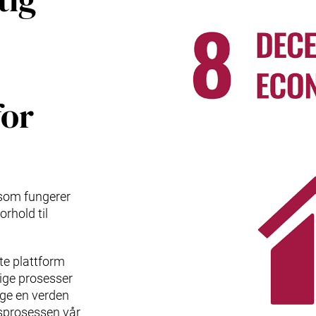
for
som fungerer
orhold til
rte plattform
dige prosesser
ygge en verden
sprosessen vår