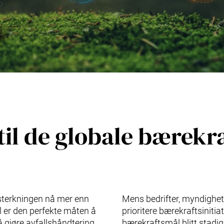
til de globale bærek
rsterkningen nå mer enn
Mens bedrifter, myndighet
 er den perfekte måten å
prioritere bærekraftsiniti
 å gjøre avfallshåndtering
bærekraftsmål blitt stadig 