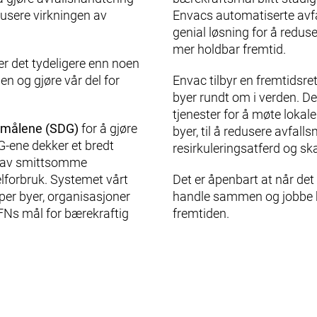
dusere virkningen av
Envacs automatiserte avf
genial løsning for å redus
mer holdbar fremtid.
 er det tydeligere enn noen
en og gjøre vår del for
Envac tilbyr en fremtidsre
byer rundt om i verden. Det
tjenester for å møte lokale
smålene (SDG)
for å gjøre
byer, til å redusere avfal
G-ene dekker et bredt
resirkuleringsatferd og sk
g av smittsomme
elforbruk. Systemet vårt
Det er åpenbart at når det
per byer, organisasjoner
handle sammen og jobbe he
å FNs mål for bærekraftig
fremtiden.