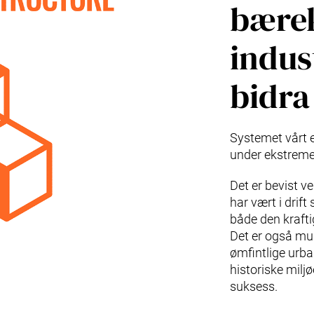
bærek
indus
bidra
Systemet vårt e
under ekstreme
Det er bevist v
har vært i drif
både den kraft
Det er også mul
ømfintlige urban
historiske milj
suksess.