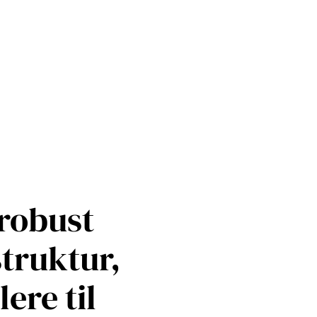
robust
struktur,
ere til