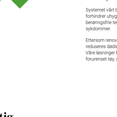
Systemet vårt b
forhindrer uhyg
berøringsfrie te
sykdommer.
Ettersom renov
reduseres dødsf
Våre løsninger 
forurenset tøy,
tig