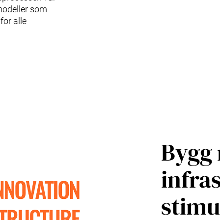
modeller som
for alle
Bygg 
infra
stimul