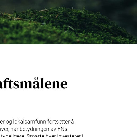
raftsmålene
er og lokalsamfunn fortsetter å
ativer, har betydningen av FNs
tydeligere. Smarte byer investerer i