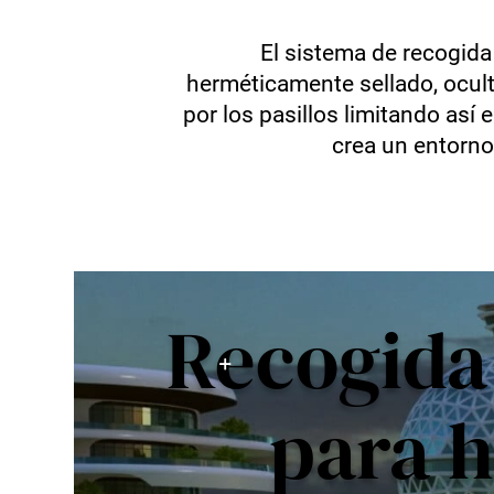
Modernización y actualizaciones
El sistema de recogida
Envac User Experience
herméticamente sellado, oculto
ReFlow
por los pasillos limitando así
crea un entorno
Recogida
para h