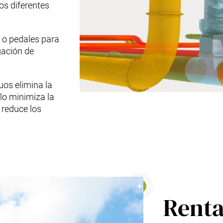
os diferentes
s o pedales para
gación de
os elimina la
llo minimiza la
 reduce los
Renta