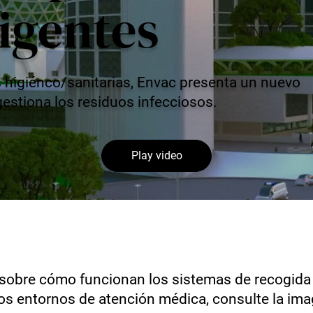
ligentes
 higiénco/sanitarias, Envac presenta un nuevo
estiona los residuos infecciosos.
Play video
sobre cómo funcionan los sistemas de recogida 
ros entornos de atención médica, consulte la ima