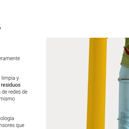
s
geramente
 limpia y
,
residuos
s de redes de
l mismo
nología
ensores que