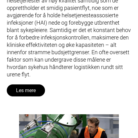
helsetjenester av høy kvalitet samtidig som de
opprettholder et smidig pasientflyt, noe som er
avgjørende for å holde helsetjenesteassosierte
infeksjoner (HAI) nede og forebygge utbrenthet
blant sykepleiere. Samtidig er det et konstant behov
for å forbedre infeksjonskontrollen, maksimere den
kliniske effektiviteten og øke kapasiteten – alt
innenfor stramme budsjettgrenser. En ofte oversett
faktor som kan undergrave disse målene er
hvordan sykehus håndterer logistikken rundt sitt
urene flyt.
Les mere