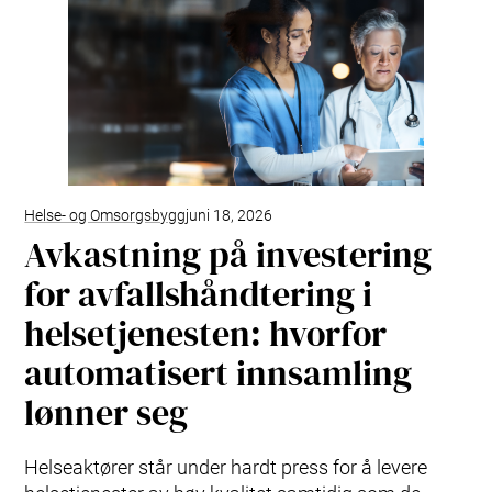
Helse- og Omsorgsbygg
juni 18, 2026
Avkastning på investering
for avfallshåndtering i
helsetjenesten: hvorfor
automatisert innsamling
lønner seg
Helseaktører står under hardt press for å levere