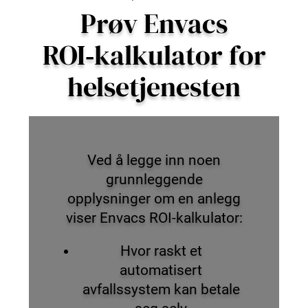
Prøv Envacs
ROI‑kalkulator for
helsetjenesten
Ved å legge inn noen
grunnleggende
opplysninger om en anlegg
viser Envacs ROI‑kalkulator:
Hvor raskt et
automatisert
avfallssystem kan betale