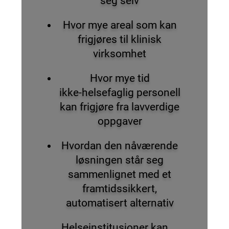
seg selv
Hvor mye areal som kan
frigjøres til klinisk
virksomhet
Hvor mye tid
ikke‑helsefaglig personell
kan frigjøre fra lavverdige
oppgaver
Hvordan den nåværende
løsningen står seg
sammenlignet med et
framtidssikkert,
automatisert alternativ
Helseinstitusjoner kan