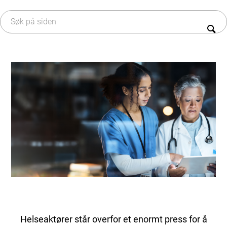
innsamling lønner seg
EAP – styresystem
Om Envac
Avfallsfraksjoner
Historie
R&D
Bærekraft
Service & Vedlikehold
Karriere
Oppgradering & Modernisering
Serviceavtaler
Helseaktører står overfor et enormt press for å