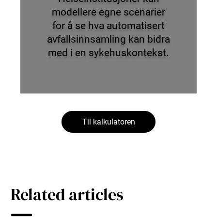
modellere egne scenarier
for å se hva automatisert
avfallsinnsamling kan bidra
med i en sykehuskontekst.
Til kalkulatoren
Related articles