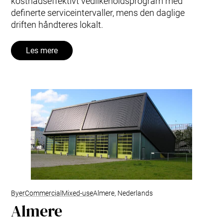
kostnadseffektivt vedlikeholdsprogram med
definerte serviceintervaller, mens den daglige
driften håndteres lokalt.
Les mere
Byer
Commercial
Mixed-use
Almere, Nederlands
Almere