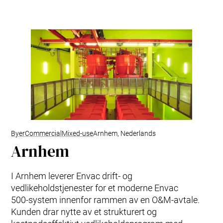
EAP – styresystem
Avfallsfraksjoner
R&D
Service & Vedlikehold
Oppgradering & Modernisering
Serviceavtaler
Byer
Commercial
Mixed-use
Arnhem, Nederlands
Arnhem
I Arnhem leverer Envac drift‑ og
vedlikeholdstjenester for et moderne Envac
500‑system innenfor rammen av en O&M‑avtale.
Kunden drar nytte av et strukturert og