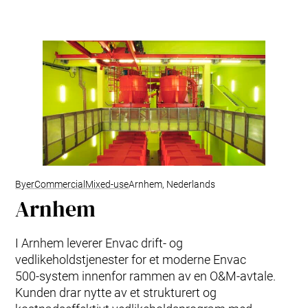
EAP – styresystem
Avfallsfraksjoner
R&D
Service & Vedlikehold
Oppgradering & Modernisering
Serviceavtaler
Byer
Commercial
Mixed-use
Arnhem, Nederlands
Arnhem
I Arnhem leverer Envac drift‑ og
vedlikeholdstjenester for et moderne Envac
500‑system innenfor rammen av en O&M‑avtale.
Kunden drar nytte av et strukturert og