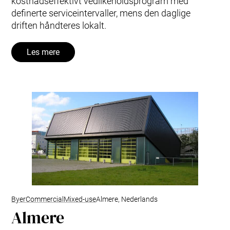
kostnadseffektivt vedlikeholdsprogram med
definerte serviceintervaller, mens den daglige
driften håndteres lokalt.
Les mere
Byer
Commercial
Mixed-use
Almere, Nederlands
Almere