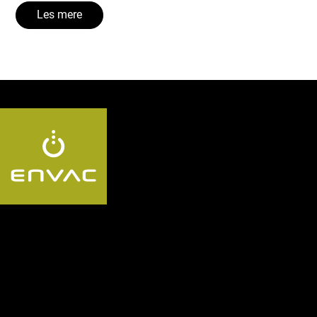
Les mere
Følg oss:
Segment
Utforsk Envac-